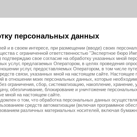
отку персональных данных
ей и в своем интересе, при размещении (вводе) своих персона
ества с ограниченной ответственностью "Экспертное бюро Им
р) подтверждаю свое согласие на обработку указанных мной пе
вых услуг, предлагаемых Оператором, в целях проведения опро
тношении услуг, предоставляемых Оператором, в том числе пу
редств связи, указанных мной на настоящем сайте. Настоящее 
ий в отношении моих персональных данных, которые необходи
ез ограничения, сбор, систематизацию, накопление, хранение, 
дачу, обезличивание, блокирование и уничтожение персональны
ые мной на настоящем сайте.
едомлен о том, что обработка персональных данных осуществ
ользованием средств автоматизации (включая программное обесп
ьзованием различных материальных носителей, включая бумажн