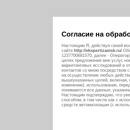
Согласие на обраб
Настоящим Я, действуя своей вол
сайте
http://ekspertizamsk.ru/
Общ
1237700681570, далее - Операто
целях предложения мне услуг, но
маркетинговых исследований в о
контактов со мною посредством с
на осуществление любых действ
вышеуказанных целей, включая, б
изменение), использование, пере
понимаются все данные, указанн
Настоящим подтверждаю, что ув
способом, в том числе как с исп
средств автоматизации (с испол