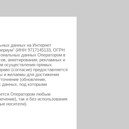
льных данных на Интернет
периум" (ИНН 9717145133, ОГРН
рсональных данных Оператором в
сов, анкетирования, рекламных и
тем осуществления прямых
право (согласие) предоставляется
мы и желаемы для достижения
уточнение (обновление,
х данных, под которыми
ляется Оператором любым
ечение), так и без использования
ые носители).